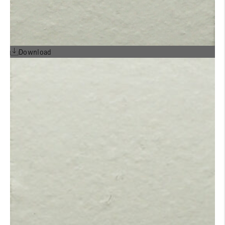
Download
Detailheft LONGOTON®-
Ziegelfassade