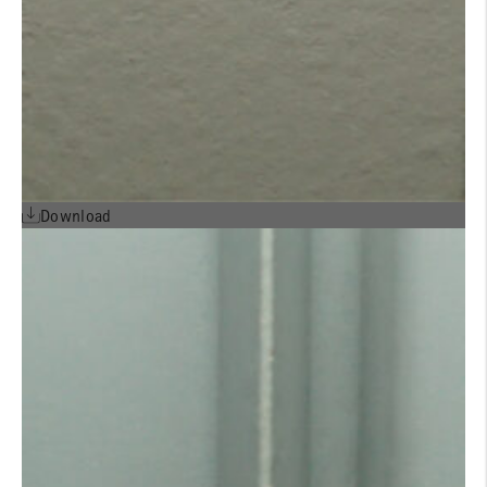
Download
Detailheft ALPHATON® L²R
für Hochformat