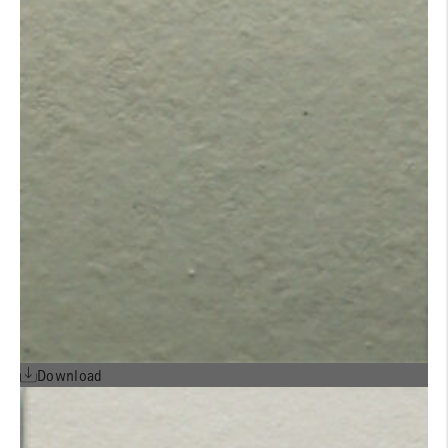
Download
Detailheft ALPHATON® L²R
für Querformat