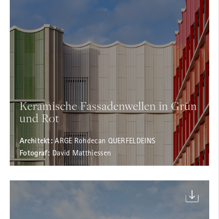
Fax
E-Mail
*
Keramische Fassadenwellen in Grün
und Rot
Strasse
*
Architekt:
ARGE Rohdecan QUERFELDEINS
Fotograf:
David Matthiessen
PLZ / Ort
*