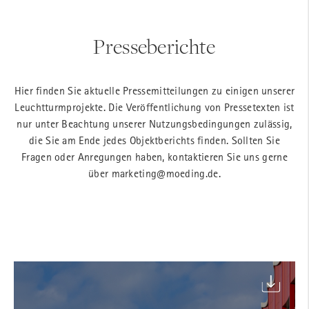
Felder mit einem
*
sind Pflichtfelder
Presseberichte
Firma
Hier finden Sie aktuelle Pressemitteilungen zu einigen unserer
Leuchtturmprojekte. Die Veröffentlichung von Pressetexten ist
Name
*
nur unter Beachtung unserer Nutzungsbedingungen zulässig,
die Sie am Ende jedes Objektberichts finden. Sollten Sie
Fragen oder Anregungen haben, kontaktieren Sie uns gerne
über
marketing@moeding.de
.
Vorname
*
Telefon
*