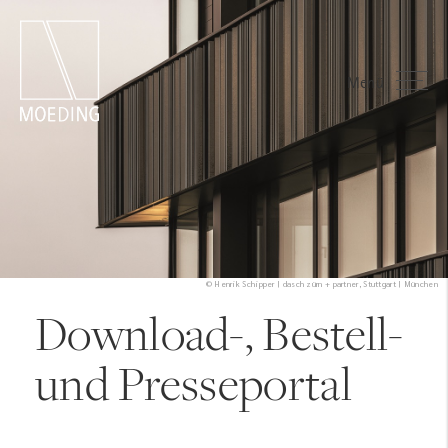
Menü
© Henrik Schipper | dasch zürn + partner, Stuttgart | München
Download-, Bestell-
und Presseportal