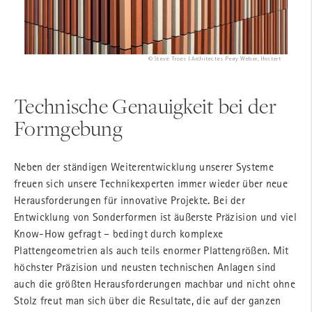
© Sinziana Velicescu/Shildan Group | SOM Architects, New York
© Alexander Bernhard | POS architekten ZT GmbH, Vienna
© Steve Troes | Architectes Perry Weber, Hostert
© Andreas Süß
Technische Genauigkeit bei der
Formgebung
Neben der ständigen Weiterentwicklung unserer Systeme
freuen sich unsere Technikexperten immer wieder über neue
Herausforderungen für innovative Projekte. Bei der
Entwicklung von Sonderformen ist äußerste Präzision und viel
Know-How gefragt – bedingt durch komplexe
Plattengeometrien als auch teils enormer Plattengrößen. Mit
höchster Präzision und neusten technischen Anlagen sind
auch die größten Herausforderungen machbar und nicht ohne
Stolz freut man sich über die Resultate, die auf der ganzen