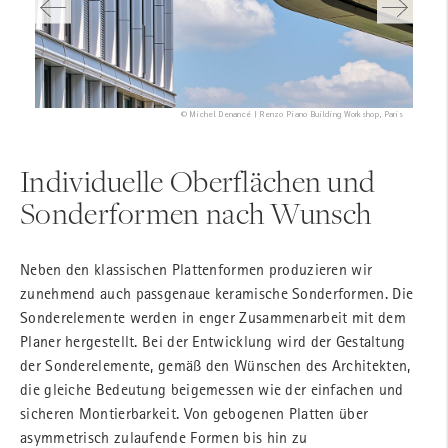
© Anke Müllerklein | AHMM Architects - Allford Hall Monaghan Morris Ltd., London
© Sinziana Velicescu/Shildan Group | MdeAS Architects, New York
© Sinziana Velicescu/Shildan Group | SOM Architects, New York
© Michel Denancé | Renzo Piano Building Workshop, Paris
Individuelle Oberflächen und
Sonderformen nach Wunsch
Neben den klassischen Plattenformen produzieren wir
zunehmend auch passgenaue keramische Sonderformen. Die
Sonderelemente werden in enger Zusammenarbeit mit dem
Planer hergestellt. Bei der Entwicklung wird der Gestaltung
der Sonderelemente, gemäß den Wünschen des Architekten,
die gleiche Bedeutung beigemessen wie der einfachen und
sicheren Montierbarkeit. Von gebogenen Platten über
asymmetrisch zulaufende Formen bis hin zu