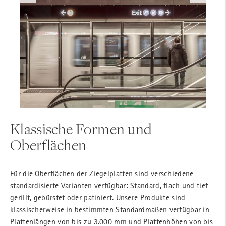
© Stefan Müller-Naumann | K9 Architekten, Hamburg
© Anke Müllerklein | Arup, Kopenhagen
© Anke Müllerklein | Arup, Kopenhagen
Klassische Formen und
Oberflächen
Für die Oberflächen der Ziegelplatten sind verschiedene
standardisierte Varianten verfügbar: Standard, flach und tief
gerillt, gebürstet oder patiniert. Unsere Produkte sind
klassischerweise in bestimmten Standardmaßen verfügbar in
Plattenlängen von bis zu 3.000 mm und Plattenhöhen von bis