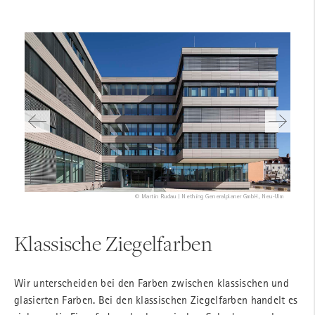
© Alexander Bernhard | POS architekten ZT GmbH, Vienna
© Halkin Photography LLC | Ennead Architects, New York
© Martin Rudau | Nething Generalplaner GmbH, Neu-Ulm
© Anke Müllerklein | Schnettler Architekten, Weimar
Klassische Ziegelfarben
Wir unterscheiden bei den Farben zwischen klassischen und
glasierten Farben. Bei den klassischen Ziegelfarben handelt es