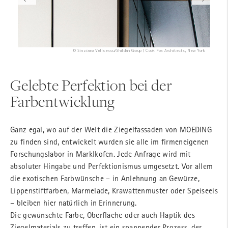
© Toni Ott | Architekten.3P = Gerhard Feuerstein I rüdenauer - architektur, Stuttgart
© Anke Müllerklein | ABK - Architekten Bienmüller + Kollegen, Hamburg
© Sinziana Velicescu/Shildan Group | Cook Fox Architects, New York
© Anke Müllerklein | Andreas Heupel Architekten BDA, Münster
Gelebte Perfektion bei der
Farbentwicklung
Ganz egal, wo auf der Welt die Ziegelfassaden von MOEDING
zu finden sind, entwickelt wurden sie alle im firmeneigenen
Forschungslabor in Marklkofen. Jede Anfrage wird mit
absoluter Hingabe und Perfektionismus umgesetzt. Vor allem
die exotischen Farbwünsche – in Anlehnung an Gewürze,
Lippenstiftfarben, Marmelade, Krawattenmuster oder Speiseeis
– bleiben hier natürlich in Erinnerung.
Die gewünschte Farbe, Oberfläche oder auch Haptik des
Ziegelmaterials zu treffen, ist ein spannender Prozess, der