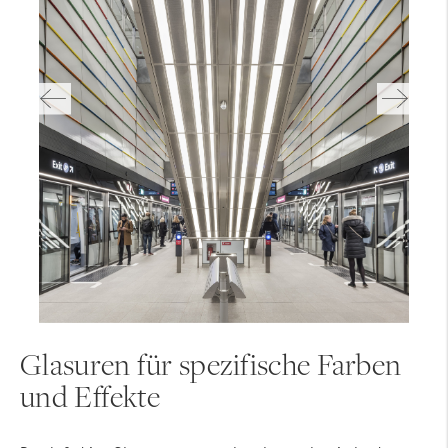
© Toni Ott | Architekten.3P = Gerhard Feuerstein I rüdenauer - architektur, Stuttgart
© Kevin Dolmaire | Véronique Joffre Architecte, Toulouse
© Ake E:son Lindmann AB | Gert Wingårdh, Göteborg
© Anke Müllerklein | Arup, Kopenhagen
Glasuren für spezifische Farben
und Effekte