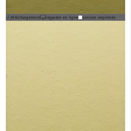
téléchargement
regarder en ligne
version imprimée
BROCHURE SUR LES
FAÇADES EN TERRE
CUITE