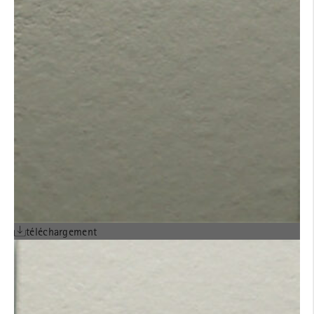
téléchargement
AVIS TECHNIQUE
ALPHATON® POSE
verticale sur COB-CLT