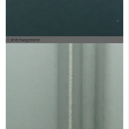
téléchargement
AVIS TECHNIQUE
ALPHATON® POSE
horizontale sur COB-CLT