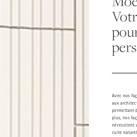
Moe
Votr
pour
pers
Avec nos faç
aux architec
permettant d
plus, nos fa
nécessitent 
cuite nature