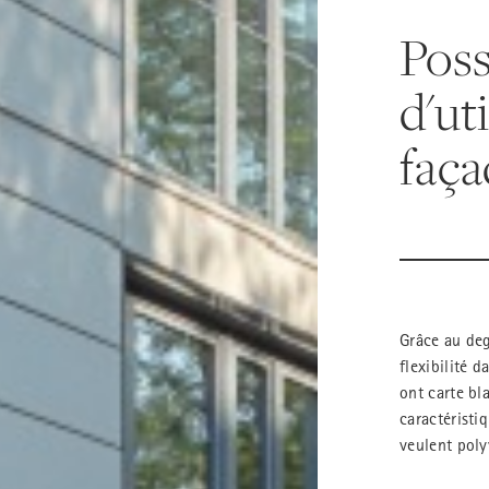
Poss
d'ut
faça
Grâce au deg
flexibilité d
ont carte bla
caractéristi
veulent poly