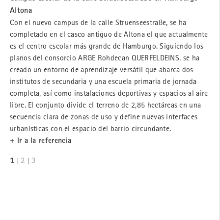
Co
Altona
ind
ito
Con el nuevo campus de la calle Struenseestraße, se ha
bar
completado en el casco antiguo de Altona el que actualmente
Inc
es el centro escolar más grande de Hamburgo. Siguiendo los
re
planos del consorcio ARGE Rohdecan QUERFELDEINS, se ha
uti
creado un entorno de aprendizaje versátil que abarca dos
azu
institutos de secundaria y una escuela primaria de jornada
vis
completa, así como instalaciones deportivas y espacios al aire
+ l
libre. El conjunto divide el terreno de 2,85 hectáreas en una
secuencia clara de zonas de uso y define nuevas interfaces
1
urbanísticas con el espacio del barrio circundante.
+ lr a la referencia
1
|
2
|
3