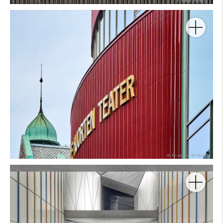
© Kamel Khalfi
Arquitecto:
Producto:
Color:
Forma:
Foto:
© Kristoffer Wittrup