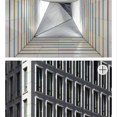
Arquitecto:
Producto:
Color:
Forma:
Foto:
© Anke Müllerklein
Arquitecto:
Producto:
Color:
Forma:
Foto: