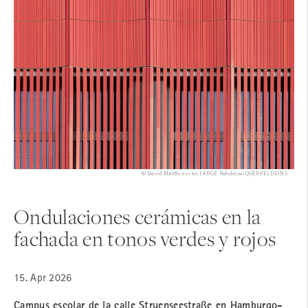
 ST
© David Matthiessen | ARGE Rohdecan QUERFELDEINS
-
Ondulaciones cerámicas en la
E
fachada en tonos verdes y rojos
19
15. Apr 2026
Re
re
Campus escolar de la calle Struenseestraße en Hamburgo-