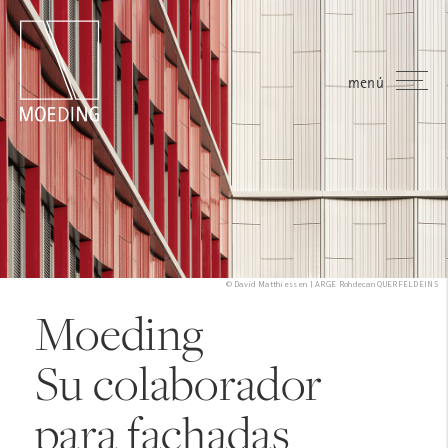
menú
© David Matthiessen | ARGE Rohdecan QUERFELDEINS
Moeding
Su colaborador
para fachadas