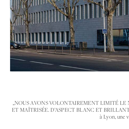
„NOUS AVONS VOLONTAIREMENT LIMITÉ LE 
ET MAÎTRISÉE. D’ASPECT BLANC ET BRILLANT
à Lyon, une v