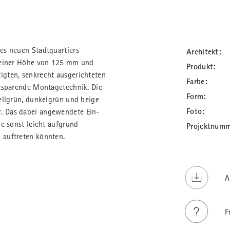
es neuen Stadtquartiers
Architekt:
t einer Höhe von 125 mm und
Produkt:
gten, senkrecht ausgerichteten
Farbe:
itsparende Montagetechnik. Die
Form:
ellgrün, dunkelgrün und beige
Foto:
. Das dabei angewendete Ein-
e sonst leicht aufgrund
Projektnumm
 auftreten könnten.
A
F