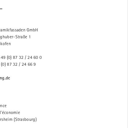
ramikfassaden GmbH
ghuber-Straße 1
lkofen
49 (0) 87 32 / 24 60 0
 (0) 87 32 / 24 66 9
ng.de
ance
 l’économie
sheim (Strasbourg)