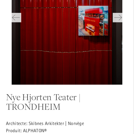
Nye Hjorten Teater |
TRONDHEIM
Architecte: Skibnes Arkitekter | Norvège
Produit: ALPHATON®