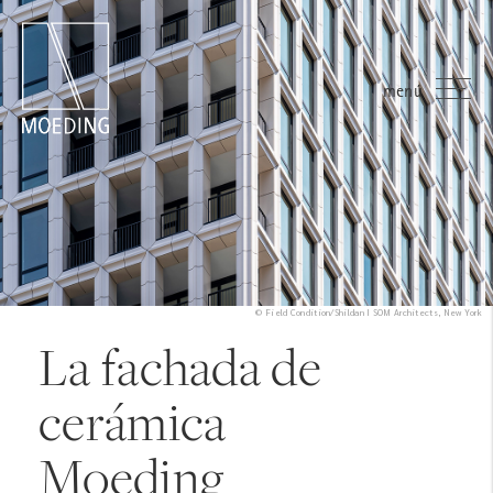
menú
© Field Condition/Shildan I SOM Architects, New York
La fachada de
cerámica
Moeding