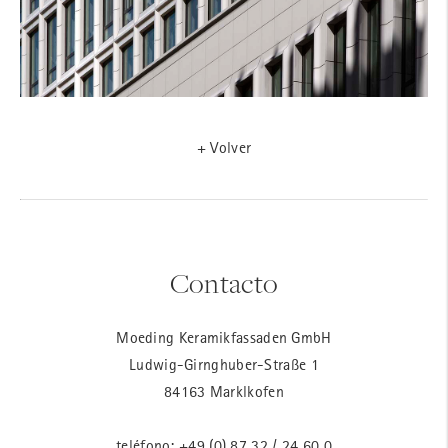
+ Volver
Contacto
Moeding Keramikfassaden GmbH
Ludwig-Girnghuber-Straße 1
84163 Marklkofen
teléfono:
+49 (0) 87 32 / 24 60 0