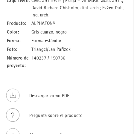
Arquitecto:
CMC architects | Praga – Vít Máslo akad. arch.;
David Richard Chisholm, dipl. arch.; Evžen Dub,
Ing. arch.
Producto:
ALPHATON®
Color:
Gris cuarzo, negro
Forma:
Forma estándar
Foto:
Triangel/Jan Pařízek
Número de
140237 / 150736
proyecto:
Descargar como PDF
Pregunta sobre el producto