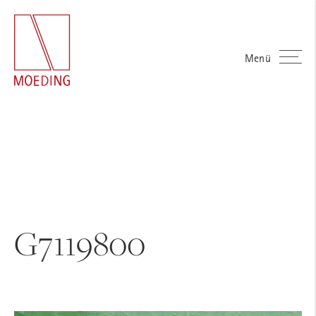
Menü
G7119800