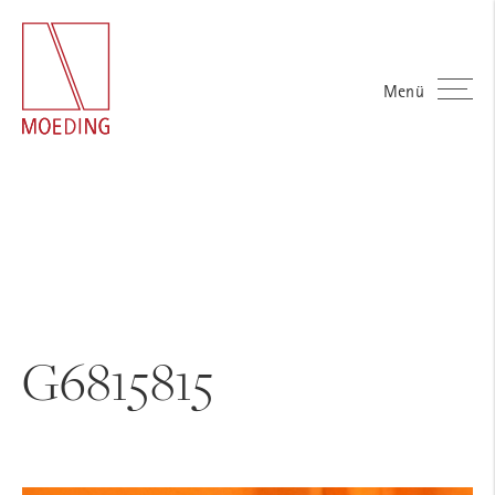
Menü
G6815815