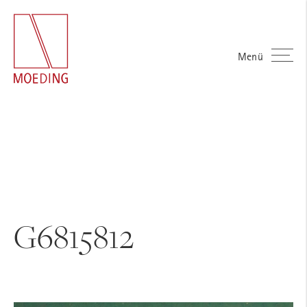
Menü
G6815812