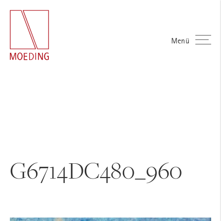
Menü
G6714DC480_960