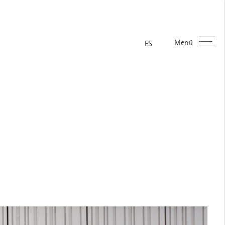
Menü
FR
EN
DE
ES