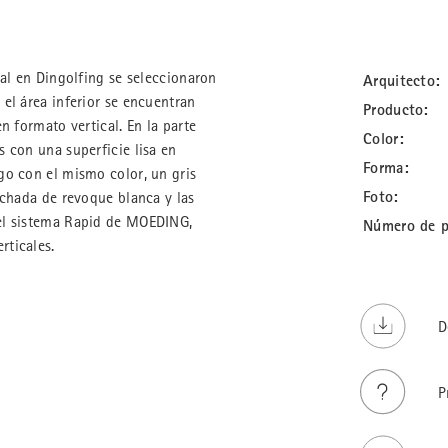
ial en Dingolfing se seleccionaron
Arquitecto:
el área inferior se encuentran
Producto:
n formato vertical. En la parte
Color:
 con una superficie lisa en
Forma:
go con el mismo color, un gris
Foto:
achada de revoque blanca y las
el sistema Rapid de MOEDING,
Número de p
rticales.
D
P