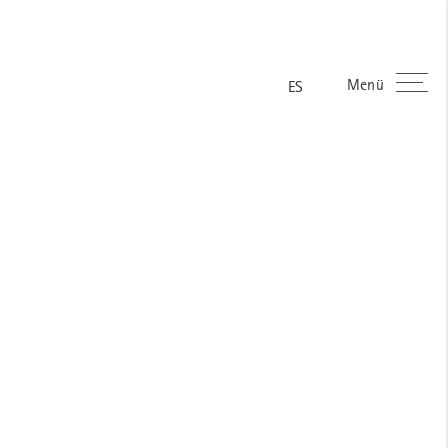
FR
Menü
ES