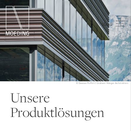
Menü
© Damian Poffet | Giuliani Hönger Architekten
Unsere
Produktlösungen